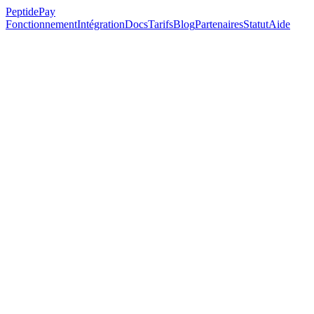
PeptidePay
Fonctionnement
Intégration
Docs
Tarifs
Blog
Partenaires
Statut
Aide