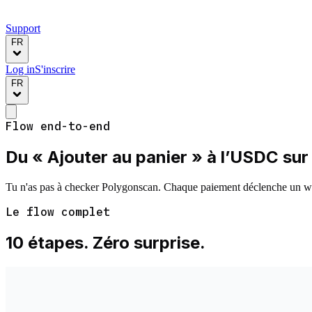
Support
FR
Log in
S'inscrire
FR
Flow end-to-end
Du « Ajouter au panier » à l’
USDC sur 
Tu n'as pas à checker Polygonscan. Chaque paiement déclenche un 
Le flow complet
10 étapes. Zéro surprise.