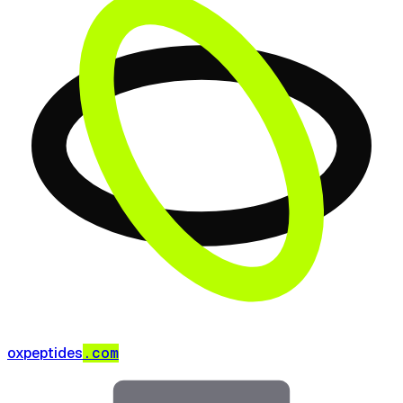
oxpeptides
.com