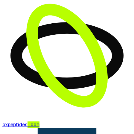
oxpeptides
.com