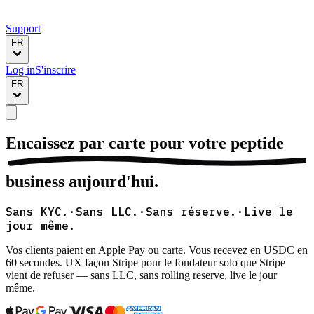
Support
FR
Log in
S'inscrire
FR
Encaissez par carte pour votre
peptide
business aujourd'hui.
Sans KYC.
·
Sans LLC.
·
Sans réserve.
·
Live le
jour même.
Vos clients paient en
Apple Pay
ou carte. Vous recevez en
USDC
en
60 secondes
. UX façon Stripe pour le fondateur solo que Stripe
vient de refuser — sans LLC, sans rolling reserve, live le jour
même.