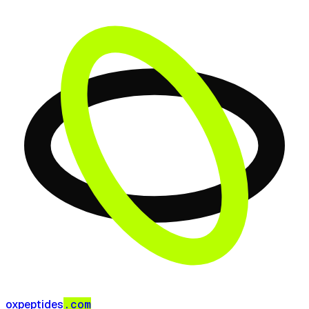
oxpeptides
.com