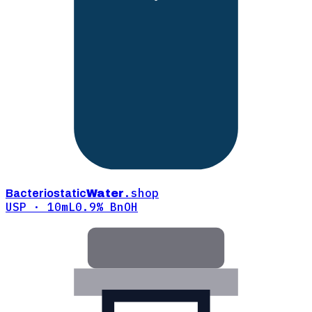
.shop
Bacteriostatic
Water
USP · 10mL
0.9% BnOH