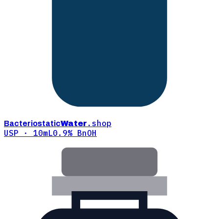
.shop
Bacteriostatic
Water
USP · 10mL
0.9% BnOH