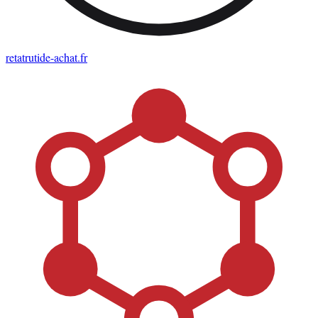
retatrutide-achat
.fr