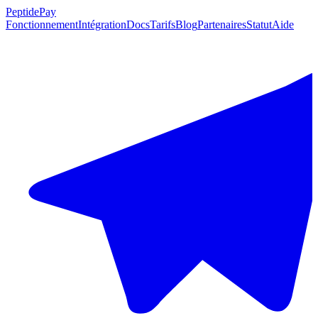
PeptidePay
Fonctionnement
Intégration
Docs
Tarifs
Blog
Partenaires
Statut
Aide