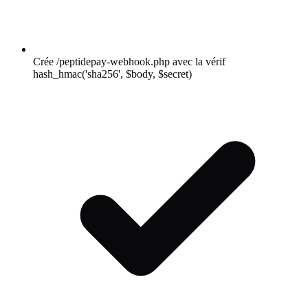
Crée /peptidepay-webhook.php avec la vérif
hash_hmac('sha256', $body, $secret)