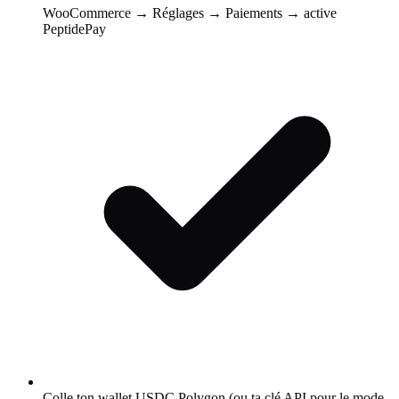
WooCommerce → Réglages → Paiements → active
PeptidePay
Colle ton wallet USDC Polygon (ou ta clé API pour le mode