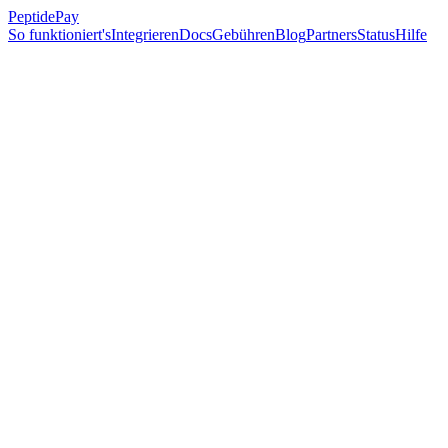
PeptidePay
So funktioniert's
Integrieren
Docs
Gebühren
Blog
Partners
Status
Hilfe