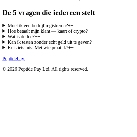
De 5 vragen die iedereen stelt
Moet ik een bedrijf registreren?
+
−
Hoe betaalt mijn klant — kaart of crypto?
+
−
Wat is de fee?
+
−
Kan ik testen zonder echt geld uit te geven?
+
−
Er is iets mis. Met wie praat ik?
+
−
PeptidePay
.
©
2026
Peptide Pay Ltd
. All rights reserved.