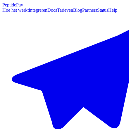
PeptidePay
Hoe het werkt
Integreren
Docs
Tarieven
Blog
Partners
Status
Help