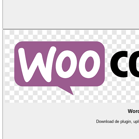
Wor
Download de plugin, upl