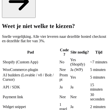
Weet je niet welke te kiezen?
Snelle vergelijking. Alle vier leveren naar dezelfde hosted checkout
en dezelfde flat fee van 3%.
Code
Pad
Site nodig?
Tijd
?
Yes
Shopify (Custom App)
No
~7 minutes
(Shopify)
WooCommerce-plugin
Nee
Ja (WP)
5 minuten
AI builders (Lovable / v0 / Bolt /
Prom
Yes
5 minutes
Cursor)
pt
15
API / SDK
Ja
Ja
minuten
30
Payment link
Nee
Nee
seconden
1
Widget snippet
Ja
2 minuten
regel