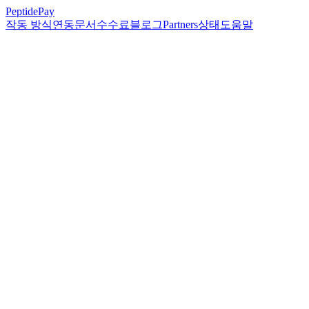
PeptidePay
작동 방식
연동
문서
수수료
블로그
Partners
상태
도움말